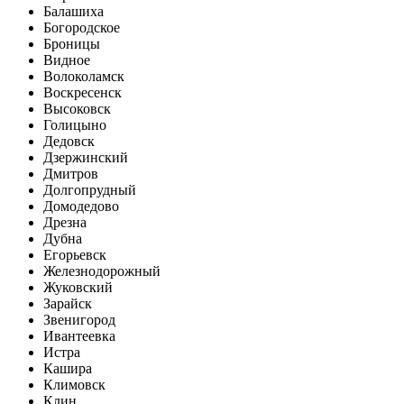
Балашиха
Богородское
Броницы
Видное
Волоколамск
Воскресенск
Высоковск
Голицыно
Дедовск
Дзержинский
Дмитров
Долгопрудный
Домодедово
Дрезна
Дубна
Егорьевск
Железнодорожный
Жуковский
Зарайск
Звенигород
Ивантеевка
Истра
Кашира
Климовск
Клин