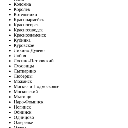
Коломна
Королев
Котельники
Красноармейск
Красногорск
Краснозаводск
Краснознаменск
Кубинка
Куровское
Ликино-Дулево
Лобня
Лосино-Петровский
Луховицы
Лыткарино
Люберцы
Можайск
Москва и Подмосковье
Московский
Мытищи
Наро-Фоминск
Ногинск
Обнинск
Одинцово
Ожерелье
Озеры