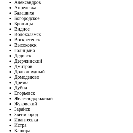
Александров
Апрелевка
Балашиха
Богородское
Броницы
Видное
Волоколамск
Воскресенск
Высоковск
Голицыно
Дедовск
Дзержинский
Дмитров
Долгопрудный
Домодедово
Дрезна
Дубна
Егорьевск
Железнодорожный
Жуковский
Зарайск
Звенигород
Ивантеевка
Истра
Кашира