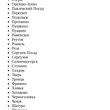
Орехово-Зуево
Павловский Посад
Пересвет
Подольск
Протвино
Пушкино
Пущино
Раменское
Реутов
Рошаль
Руза
Сергиев Посад
Серпухов
Солнечногорск
Ступино
Талдом
Тверь
Троицк
Фрязино
Химки
Хотьково
Черноголовка
Чехов
Шатура