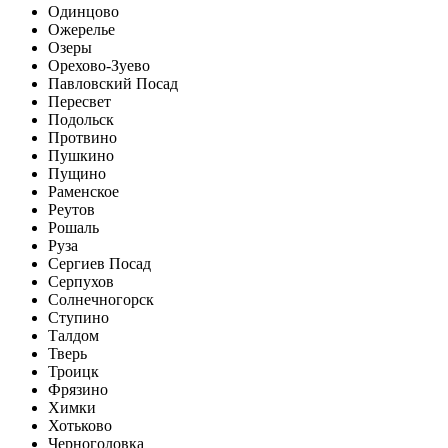
Одинцово
Ожерелье
Озеры
Орехово-Зуево
Павловский Посад
Пересвет
Подольск
Протвино
Пушкино
Пущино
Раменское
Реутов
Рошаль
Руза
Сергиев Посад
Серпухов
Солнечногорск
Ступино
Талдом
Тверь
Троицк
Фрязино
Химки
Хотьково
Черноголовка