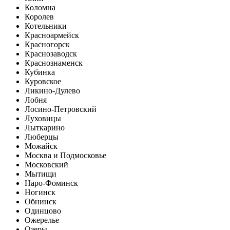
Коломна
Королев
Котельники
Красноармейск
Красногорск
Краснозаводск
Краснознаменск
Кубинка
Куровское
Ликино-Дулево
Лобня
Лосино-Петровский
Луховицы
Лыткарино
Люберцы
Можайск
Москва и Подмосковье
Московский
Мытищи
Наро-Фоминск
Ногинск
Обнинск
Одинцово
Ожерелье
Озеры