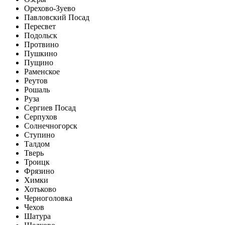
Орехово-Зуево
Павловский Посад
Пересвет
Подольск
Протвино
Пушкино
Пущино
Раменское
Реутов
Рошаль
Руза
Сергиев Посад
Серпухов
Солнечногорск
Ступино
Талдом
Тверь
Троицк
Фрязино
Химки
Хотьково
Черноголовка
Чехов
Шатура