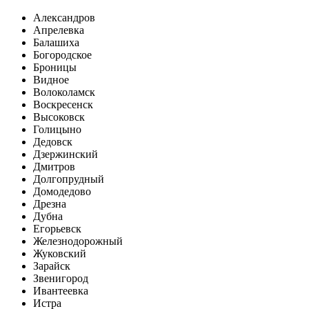
Александров
Апрелевка
Балашиха
Богородское
Броницы
Видное
Волоколамск
Воскресенск
Высоковск
Голицыно
Дедовск
Дзержинский
Дмитров
Долгопрудный
Домодедово
Дрезна
Дубна
Егорьевск
Железнодорожный
Жуковский
Зарайск
Звенигород
Ивантеевка
Истра