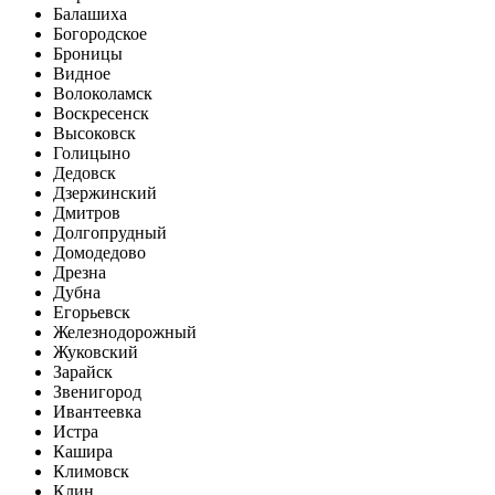
Балашиха
Богородское
Броницы
Видное
Волоколамск
Воскресенск
Высоковск
Голицыно
Дедовск
Дзержинский
Дмитров
Долгопрудный
Домодедово
Дрезна
Дубна
Егорьевск
Железнодорожный
Жуковский
Зарайск
Звенигород
Ивантеевка
Истра
Кашира
Климовск
Клин