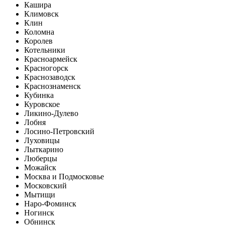
Кашира
Климовск
Клин
Коломна
Королев
Котельники
Красноармейск
Красногорск
Краснозаводск
Краснознаменск
Кубинка
Куровское
Ликино-Дулево
Лобня
Лосино-Петровский
Луховицы
Лыткарино
Люберцы
Можайск
Москва и Подмосковье
Московский
Мытищи
Наро-Фоминск
Ногинск
Обнинск