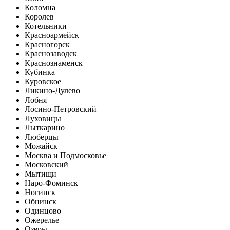
Коломна
Королев
Котельники
Красноармейск
Красногорск
Краснозаводск
Краснознаменск
Кубинка
Куровское
Ликино-Дулево
Лобня
Лосино-Петровский
Луховицы
Лыткарино
Люберцы
Можайск
Москва и Подмосковье
Московский
Мытищи
Наро-Фоминск
Ногинск
Обнинск
Одинцово
Ожерелье
Озеры