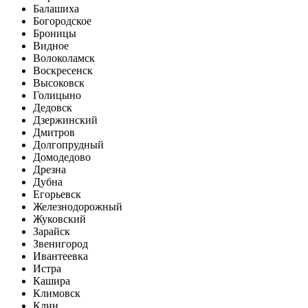
Балашиха
Богородское
Броницы
Видное
Волоколамск
Воскресенск
Высоковск
Голицыно
Дедовск
Дзержинский
Дмитров
Долгопрудный
Домодедово
Дрезна
Дубна
Егорьевск
Железнодорожный
Жуковский
Зарайск
Звенигород
Ивантеевка
Истра
Кашира
Климовск
Клин