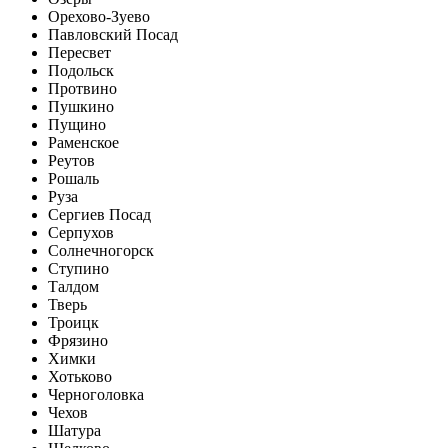
Орехово-Зуево
Павловский Посад
Пересвет
Подольск
Протвино
Пушкино
Пущино
Раменское
Реутов
Рошаль
Руза
Сергиев Посад
Серпухов
Солнечногорск
Ступино
Талдом
Тверь
Троицк
Фрязино
Химки
Хотьково
Черноголовка
Чехов
Шатура