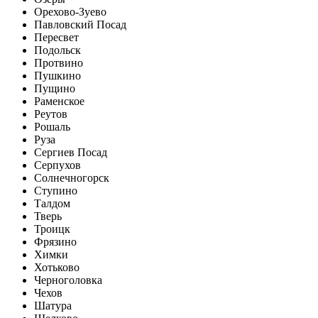
Орехово-Зуево
Павловский Посад
Пересвет
Подольск
Протвино
Пушкино
Пущино
Раменское
Реутов
Рошаль
Руза
Сергиев Посад
Серпухов
Солнечногорск
Ступино
Талдом
Тверь
Троицк
Фрязино
Химки
Хотьково
Черноголовка
Чехов
Шатура