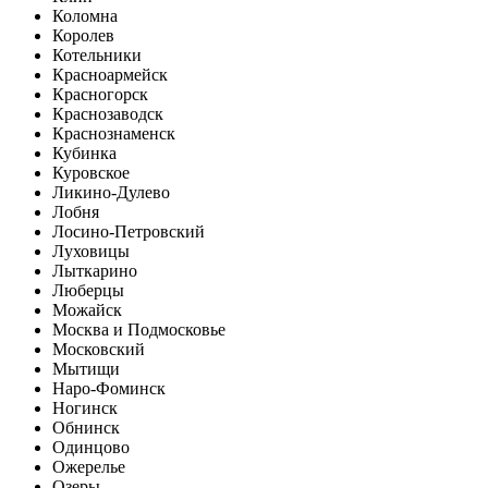
Коломна
Королев
Котельники
Красноармейск
Красногорск
Краснозаводск
Краснознаменск
Кубинка
Куровское
Ликино-Дулево
Лобня
Лосино-Петровский
Луховицы
Лыткарино
Люберцы
Можайск
Москва и Подмосковье
Московский
Мытищи
Наро-Фоминск
Ногинск
Обнинск
Одинцово
Ожерелье
Озеры