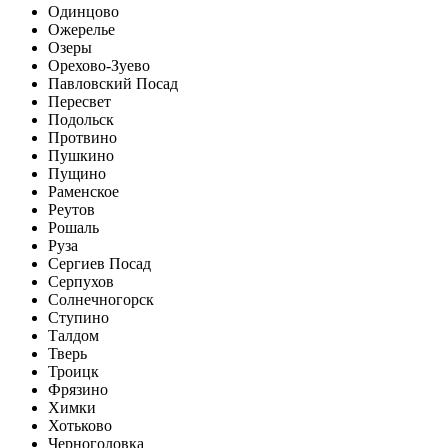
Одинцово
Ожерелье
Озеры
Орехово-Зуево
Павловский Посад
Пересвет
Подольск
Протвино
Пушкино
Пущино
Раменское
Реутов
Рошаль
Руза
Сергиев Посад
Серпухов
Солнечногорск
Ступино
Талдом
Тверь
Троицк
Фрязино
Химки
Хотьково
Черноголовка