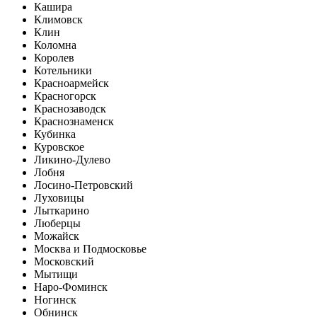
Кашира
Климовск
Клин
Коломна
Королев
Котельники
Красноармейск
Красногорск
Краснозаводск
Краснознаменск
Кубинка
Куровское
Ликино-Дулево
Лобня
Лосино-Петровский
Луховицы
Лыткарино
Люберцы
Можайск
Москва и Подмосковье
Московский
Мытищи
Наро-Фоминск
Ногинск
Обнинск