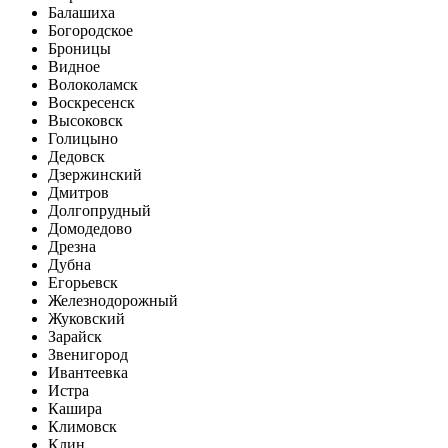
Балашиха
Богородское
Броницы
Видное
Волоколамск
Воскресенск
Высоковск
Голицыно
Дедовск
Дзержинский
Дмитров
Долгопрудный
Домодедово
Дрезна
Дубна
Егорьевск
Железнодорожный
Жуковский
Зарайск
Звенигород
Ивантеевка
Истра
Кашира
Климовск
Клин