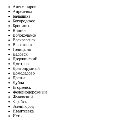
Александров
Апрелевка
Балашиха
Богородское
Броницы
Видное
Волоколамск
Воскресенск
Высоковск
Голицыно
Дедовск
Дзержинский
Дмитров
Долгопрудный
Домодедово
Дрезна
Дубна
Егорьевск
Железнодорожный
Жуковский
Зарайск
Звенигород
Ивантеевка
Истра