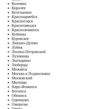
Коломна
Королев
Котельники
Красноармейск
Красногорск
Краснозаводск
Краснознаменск
Кубинка
Куровское
Ликино-Дулево
Лобня
Лосино-Петровский
Луховицы
Лыткарино
Люберцы
Можайск
Москва и Подмосковье
Московский
Мытищи
Наро-Фоминск
Ногинск
Обнинск
Одинцово
Ожерелье
Озеры