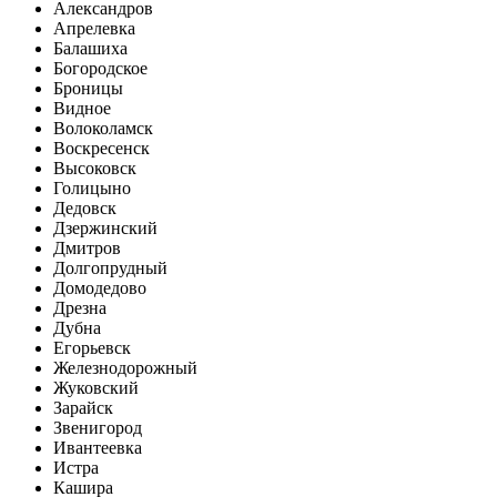
Александров
Апрелевка
Балашиха
Богородское
Броницы
Видное
Волоколамск
Воскресенск
Высоковск
Голицыно
Дедовск
Дзержинский
Дмитров
Долгопрудный
Домодедово
Дрезна
Дубна
Егорьевск
Железнодорожный
Жуковский
Зарайск
Звенигород
Ивантеевка
Истра
Кашира