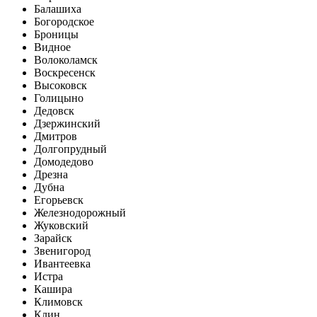
Балашиха
Богородское
Броницы
Видное
Волоколамск
Воскресенск
Высоковск
Голицыно
Дедовск
Дзержинский
Дмитров
Долгопрудный
Домодедово
Дрезна
Дубна
Егорьевск
Железнодорожный
Жуковский
Зарайск
Звенигород
Ивантеевка
Истра
Кашира
Климовск
Клин