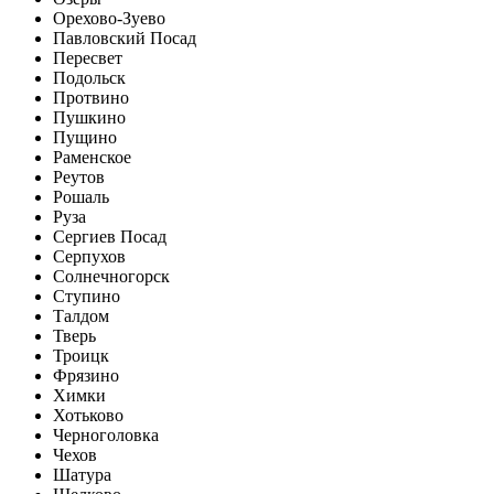
Орехово-Зуево
Павловский Посад
Пересвет
Подольск
Протвино
Пушкино
Пущино
Раменское
Реутов
Рошаль
Руза
Сергиев Посад
Серпухов
Солнечногорск
Ступино
Талдом
Тверь
Троицк
Фрязино
Химки
Хотьково
Черноголовка
Чехов
Шатура