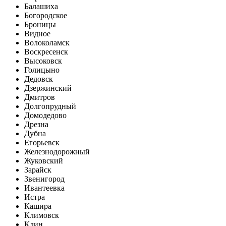
Балашиха
Богородское
Броницы
Видное
Волоколамск
Воскресенск
Высоковск
Голицыно
Дедовск
Дзержинский
Дмитров
Долгопрудный
Домодедово
Дрезна
Дубна
Егорьевск
Железнодорожный
Жуковский
Зарайск
Звенигород
Ивантеевка
Истра
Кашира
Климовск
Клин