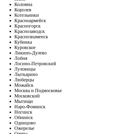
Коломна
Королев
Котельники
Красноармейск
Красногорск
Краснозаводск
Краснознаменск
Кубинка
Куровское
Ликино-Дулево
Лобня
Лосино-Петровский
Луховицы
Лыткарино
Люберцы
Можайск
Москва и Подмосковье
Московский
Мытищи
Наро-Фоминск
Ногинск
Обнинск
Одинцово
Ожерелье
Озеры