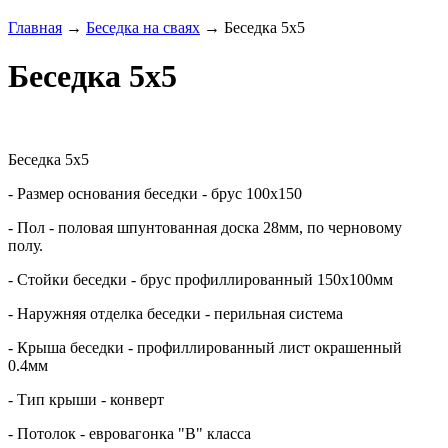
Главная
→
Беседка на сваях
→ Беседка 5х5
Беседка 5х5
Беседка 5х5
- Размер основания б
еседки
- брус 100х150
- Пол - половая шпунтованная доска 28мм, по черновому
полу.
- Стойки
б
еседки
- брус профиллированный 150х100мм
- Наружняя отделка
б
еседки
- перильная система
- Крыша
б
еседки
- профиллированный лист окрашенный
0.4мм
- Тип крыши - конверт
- Потолок - евровагонка "В" класса