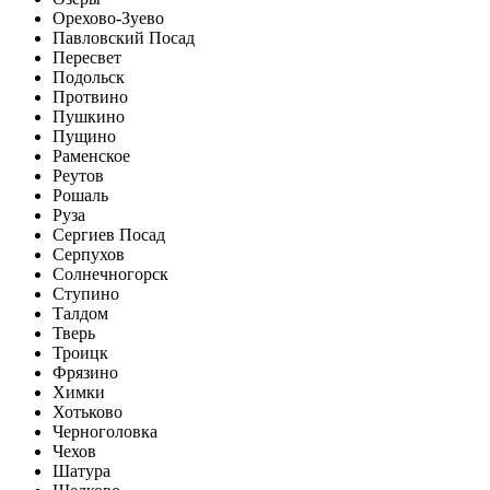
Орехово-Зуево
Павловский Посад
Пересвет
Подольск
Протвино
Пушкино
Пущино
Раменское
Реутов
Рошаль
Руза
Сергиев Посад
Серпухов
Солнечногорск
Ступино
Талдом
Тверь
Троицк
Фрязино
Химки
Хотьково
Черноголовка
Чехов
Шатура