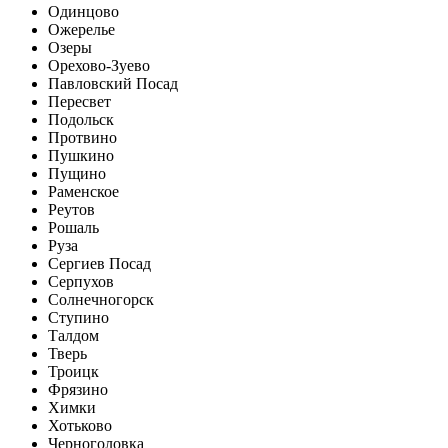
Одинцово
Ожерелье
Озеры
Орехово-Зуево
Павловский Посад
Пересвет
Подольск
Протвино
Пушкино
Пущино
Раменское
Реутов
Рошаль
Руза
Сергиев Посад
Серпухов
Солнечногорск
Ступино
Талдом
Тверь
Троицк
Фрязино
Химки
Хотьково
Черноголовка