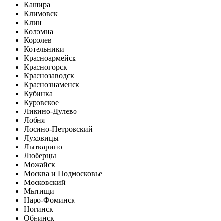
Кашира
Климовск
Клин
Коломна
Королев
Котельники
Красноармейск
Красногорск
Краснозаводск
Краснознаменск
Кубинка
Куровское
Ликино-Дулево
Лобня
Лосино-Петровский
Луховицы
Лыткарино
Люберцы
Можайск
Москва и Подмосковье
Московский
Мытищи
Наро-Фоминск
Ногинск
Обнинск