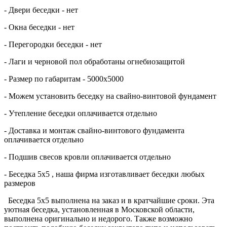
- Двери
б
еседки
- нет
- Окна
б
еседки
- нет
- Перегородки
б
еседки
- нет
- Лаги и черновой пол обработаны огнебиозащитой
- Размер по габаритам - 5000х5000
- Можем установить
б
еседк
у на свайно-винтовой фундамент
- Утепление
б
еседки
оплачивается отдельно
- Доставка и монтаж свайно-винтового фундамента
оплачивается отдельно
- Подшив свесов кровли оплачивается отдельно
- Б
еседк
а 5х5
, наша фирма изготавливает беседки любых
размеров
Б
еседк
а 5х5
выполнена на заказ и в кратчайшие сроки. Эта
уютная беседка,
установленная в Московской области,
выполнена оригинально и недорого. Также возможно