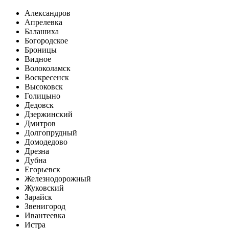
Александров
Апрелевка
Балашиха
Богородское
Броницы
Видное
Волоколамск
Воскресенск
Высоковск
Голицыно
Дедовск
Дзержинский
Дмитров
Долгопрудный
Домодедово
Дрезна
Дубна
Егорьевск
Железнодорожный
Жуковский
Зарайск
Звенигород
Ивантеевка
Истра