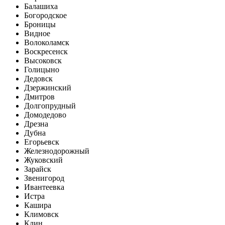
Балашиха
Богородское
Броницы
Видное
Волоколамск
Воскресенск
Высоковск
Голицыно
Дедовск
Дзержинский
Дмитров
Долгопрудный
Домодедово
Дрезна
Дубна
Егорьевск
Железнодорожный
Жуковский
Зарайск
Звенигород
Ивантеевка
Истра
Кашира
Климовск
Клин