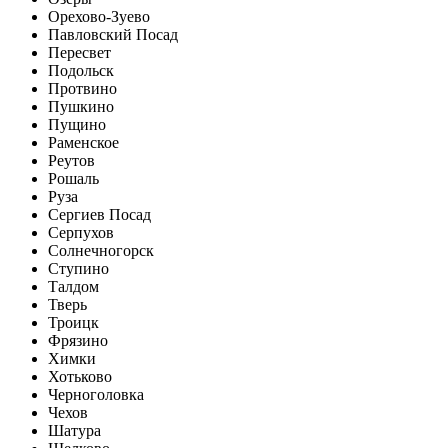
Орехово-Зуево
Павловский Посад
Пересвет
Подольск
Протвино
Пушкино
Пущино
Раменское
Реутов
Рошаль
Руза
Сергиев Посад
Серпухов
Солнечногорск
Ступино
Талдом
Тверь
Троицк
Фрязино
Химки
Хотьково
Черноголовка
Чехов
Шатура