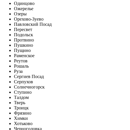
Одинцово
Ожерелье
Озеры
Орехово-Зуево
Павловский Посад
Пересвет
Подольск
Протвино
Пушкино
Пущино
Раменское
Реутов
Рошаль
Руза
Сергиев Посад
Серпухов
Солнечногорск
Ступино
Талдом
Тверь
Троицк
Фрязино
Химки
Хотьково
Черноголовка