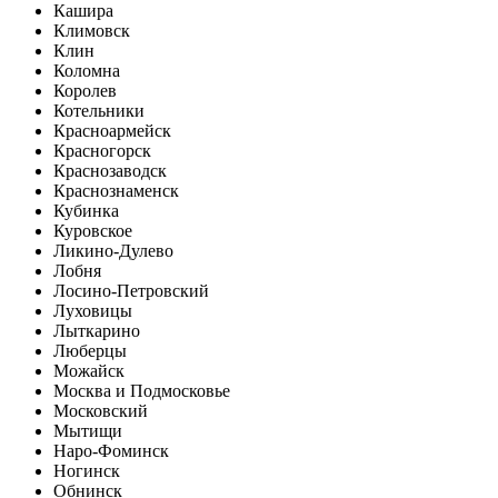
Кашира
Климовск
Клин
Коломна
Королев
Котельники
Красноармейск
Красногорск
Краснозаводск
Краснознаменск
Кубинка
Куровское
Ликино-Дулево
Лобня
Лосино-Петровский
Луховицы
Лыткарино
Люберцы
Можайск
Москва и Подмосковье
Московский
Мытищи
Наро-Фоминск
Ногинск
Обнинск