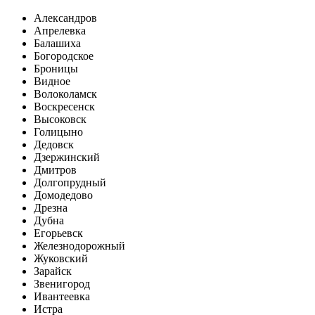
Александров
Апрелевка
Балашиха
Богородское
Броницы
Видное
Волоколамск
Воскресенск
Высоковск
Голицыно
Дедовск
Дзержинский
Дмитров
Долгопрудный
Домодедово
Дрезна
Дубна
Егорьевск
Железнодорожный
Жуковский
Зарайск
Звенигород
Ивантеевка
Истра