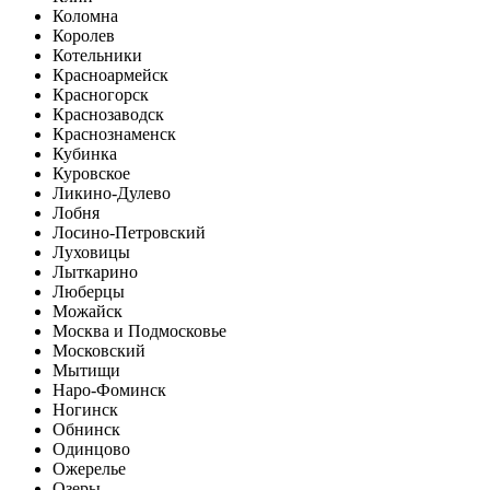
Коломна
Королев
Котельники
Красноармейск
Красногорск
Краснозаводск
Краснознаменск
Кубинка
Куровское
Ликино-Дулево
Лобня
Лосино-Петровский
Луховицы
Лыткарино
Люберцы
Можайск
Москва и Подмосковье
Московский
Мытищи
Наро-Фоминск
Ногинск
Обнинск
Одинцово
Ожерелье
Озеры