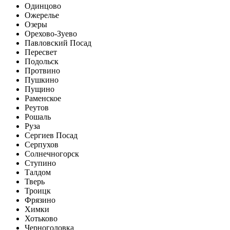
Одинцово
Ожерелье
Озеры
Орехово-Зуево
Павловский Посад
Пересвет
Подольск
Протвино
Пушкино
Пущино
Раменское
Реутов
Рошаль
Руза
Сергиев Посад
Серпухов
Солнечногорск
Ступино
Талдом
Тверь
Троицк
Фрязино
Химки
Хотьково
Черноголовка