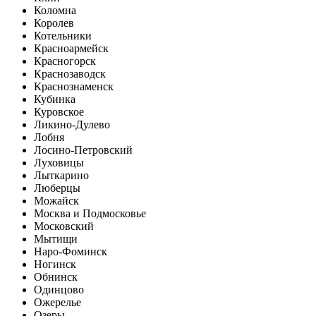
Коломна
Королев
Котельники
Красноармейск
Красногорск
Краснозаводск
Краснознаменск
Кубинка
Куровское
Ликино-Дулево
Лобня
Лосино-Петровский
Луховицы
Лыткарино
Люберцы
Можайск
Москва и Подмосковье
Московский
Мытищи
Наро-Фоминск
Ногинск
Обнинск
Одинцово
Ожерелье
Озеры