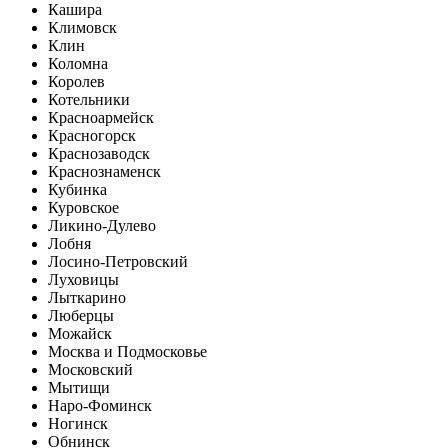
Кашира
Климовск
Клин
Коломна
Королев
Котельники
Красноармейск
Красногорск
Краснозаводск
Краснознаменск
Кубинка
Куровское
Ликино-Дулево
Лобня
Лосино-Петровский
Луховицы
Лыткарино
Люберцы
Можайск
Москва и Подмосковье
Московский
Мытищи
Наро-Фоминск
Ногинск
Обнинск