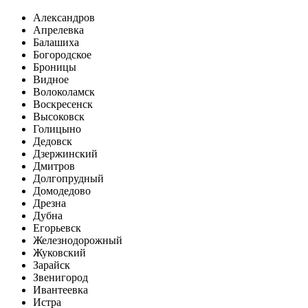
Александров
Апрелевка
Балашиха
Богородское
Броницы
Видное
Волоколамск
Воскресенск
Высоковск
Голицыно
Дедовск
Дзержинский
Дмитров
Долгопрудный
Домодедово
Дрезна
Дубна
Егорьевск
Железнодорожный
Жуковский
Зарайск
Звенигород
Ивантеевка
Истра