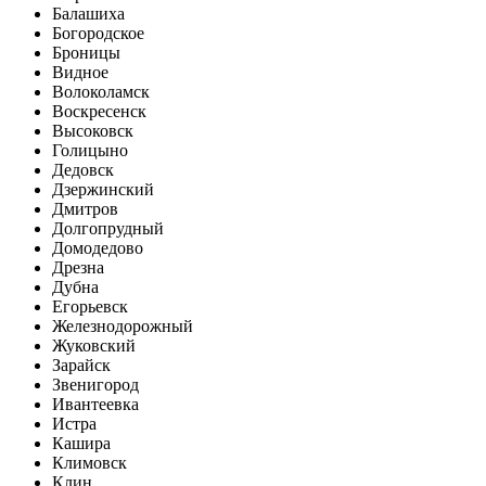
Балашиха
Богородское
Броницы
Видное
Волоколамск
Воскресенск
Высоковск
Голицыно
Дедовск
Дзержинский
Дмитров
Долгопрудный
Домодедово
Дрезна
Дубна
Егорьевск
Железнодорожный
Жуковский
Зарайск
Звенигород
Ивантеевка
Истра
Кашира
Климовск
Клин