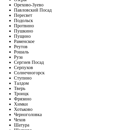
Орехово-Зуево
Павловский Посад
Пересвет
Подольск
Протвино
Пушкино
Пущино
Раменское
Реутов
Рошаль
Руза
Сергиев Посад
Серпухов
Солнечногорск
Ступино
Талдом
Тверь
Троицк
Фрязино
Химки
Хотьково
Черноголовка
Чехов
Шатура