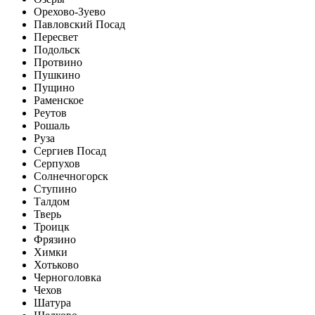
Орехово-Зуево
Павловский Посад
Пересвет
Подольск
Протвино
Пушкино
Пущино
Раменское
Реутов
Рошаль
Руза
Сергиев Посад
Серпухов
Солнечногорск
Ступино
Талдом
Тверь
Троицк
Фрязино
Химки
Хотьково
Черноголовка
Чехов
Шатура