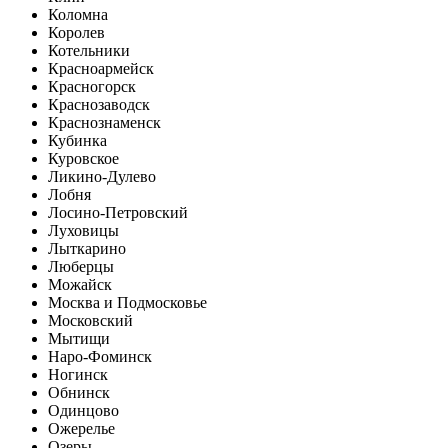
Коломна
Королев
Котельники
Красноармейск
Красногорск
Краснозаводск
Краснознаменск
Кубинка
Куровское
Ликино-Дулево
Лобня
Лосино-Петровский
Луховицы
Лыткарино
Люберцы
Можайск
Москва и Подмосковье
Московский
Мытищи
Наро-Фоминск
Ногинск
Обнинск
Одинцово
Ожерелье
Озеры