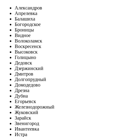
Александров
Апрелевка
Балашиха
Богородское
Броницы
Видное
Волоколамск
Воскресенск
Высоковск
Голицыно
Дедовск
Дзержинский
Дмитров
Долгопрудный
Домодедово
Дрезна
Дубна
Егорьевск
Железнодорожный
Жуковский
Зарайск
Звенигород
Ивантеевка
Истра