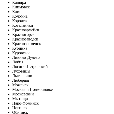
Кашира
Климовск
Клин
Коломна
Королев
Котельники
Красноармейск
Красногорск
Краснозаводск
Краснознаменск
Кубинка
Куровское
Ликино-Дулево
Лобня
Лосино-Петровский
Луховицы
Лыткарино
Люберцы
Можайск
Москва и Подмосковье
Московский
Мытищи
Наро-Фоминск
Ногинск
Обнинск