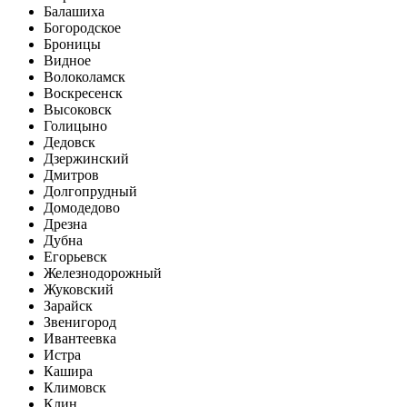
Балашиха
Богородское
Броницы
Видное
Волоколамск
Воскресенск
Высоковск
Голицыно
Дедовск
Дзержинский
Дмитров
Долгопрудный
Домодедово
Дрезна
Дубна
Егорьевск
Железнодорожный
Жуковский
Зарайск
Звенигород
Ивантеевка
Истра
Кашира
Климовск
Клин