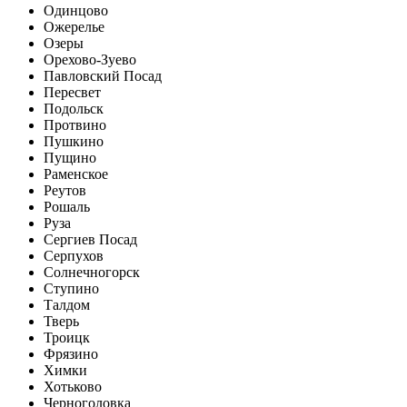
Одинцово
Ожерелье
Озеры
Орехово-Зуево
Павловский Посад
Пересвет
Подольск
Протвино
Пушкино
Пущино
Раменское
Реутов
Рошаль
Руза
Сергиев Посад
Серпухов
Солнечногорск
Ступино
Талдом
Тверь
Троицк
Фрязино
Химки
Хотьково
Черноголовка