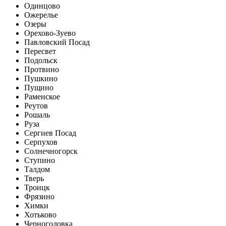
Одинцово
Ожерелье
Озеры
Орехово-Зуево
Павловский Посад
Пересвет
Подольск
Протвино
Пушкино
Пущино
Раменское
Реутов
Рошаль
Руза
Сергиев Посад
Серпухов
Солнечногорск
Ступино
Талдом
Тверь
Троицк
Фрязино
Химки
Хотьково
Черноголовка