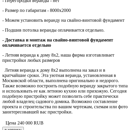
- Перегородки
веранды
- нет
- Размер по габаритам - 8000х2000
- Можем установить
веранду
на свайно-винтовой фундамент
- Подшив потолка
веранды
оплачивается отдельно.
- Доставка и монтаж на свайно-винтовой фундамент
оплачивается отдельно
-
Летняя веранда к дому 8х2
, наша фирма изготавливает
пристройки любых размеров
Летняя веранда к дому 8х2
выполнена на заказ и в
кратчайшие сроки. Эта уютная веранда,
установленная в
Московской области, выполнена оригинально и недорого.
Также возможно построить подобную веранду
закрытого типа
и использовать ее как летнюю кухню или прихожую. Сегодня
подобную пристройку может позволить себе
практически
любой владелец садового домика. Возможно составление
проекта и строительства по вашим чертежам, схемам
или фото
заинтересовавшей вас пристройки.
Цена
240 000
RUB