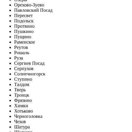
Орехово-Зуево
Павловский Посад
Пересвет
Подольск
Протвино
Пушкино
Пущино
Раменское
Реутов
Рошаль
Руза
Сергиев Посад
Серпухов
Солнечногорск
Ступино
Талдом
Тверь
Троицк
Фрязино
Химки
Хотьково
Черноголовка
Чехов
Шатура