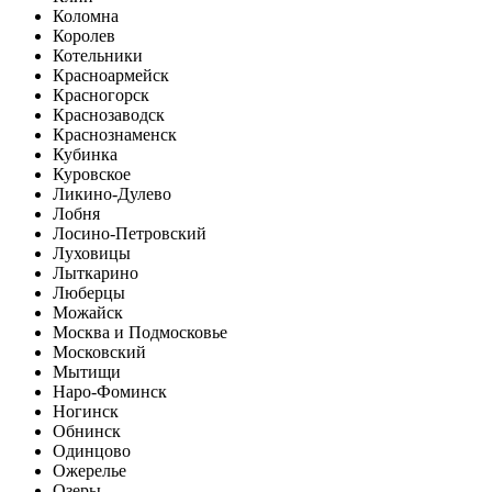
Коломна
Королев
Котельники
Красноармейск
Красногорск
Краснозаводск
Краснознаменск
Кубинка
Куровское
Ликино-Дулево
Лобня
Лосино-Петровский
Луховицы
Лыткарино
Люберцы
Можайск
Москва и Подмосковье
Московский
Мытищи
Наро-Фоминск
Ногинск
Обнинск
Одинцово
Ожерелье
Озеры