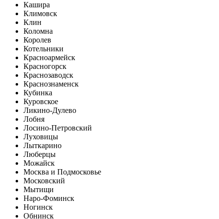
Кашира
Климовск
Клин
Коломна
Королев
Котельники
Красноармейск
Красногорск
Краснозаводск
Краснознаменск
Кубинка
Куровское
Ликино-Дулево
Лобня
Лосино-Петровский
Луховицы
Лыткарино
Люберцы
Можайск
Москва и Подмосковье
Московский
Мытищи
Наро-Фоминск
Ногинск
Обнинск