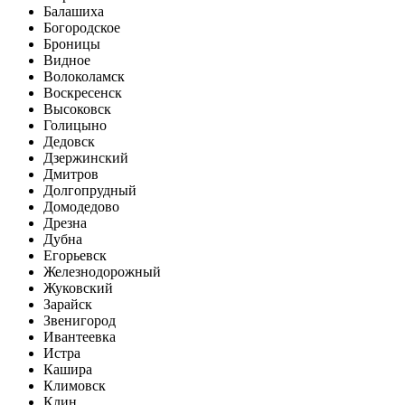
Балашиха
Богородское
Броницы
Видное
Волоколамск
Воскресенск
Высоковск
Голицыно
Дедовск
Дзержинский
Дмитров
Долгопрудный
Домодедово
Дрезна
Дубна
Егорьевск
Железнодорожный
Жуковский
Зарайск
Звенигород
Ивантеевка
Истра
Кашира
Климовск
Клин