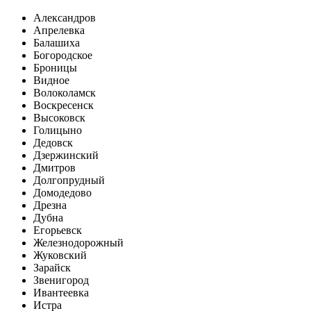
Александров
Апрелевка
Балашиха
Богородское
Броницы
Видное
Волоколамск
Воскресенск
Высоковск
Голицыно
Дедовск
Дзержинский
Дмитров
Долгопрудный
Домодедово
Дрезна
Дубна
Егорьевск
Железнодорожный
Жуковский
Зарайск
Звенигород
Ивантеевка
Истра