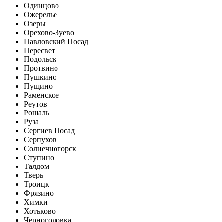
Одинцово
Ожерелье
Озеры
Орехово-Зуево
Павловский Посад
Пересвет
Подольск
Протвино
Пушкино
Пущино
Раменское
Реутов
Рошаль
Руза
Сергиев Посад
Серпухов
Солнечногорск
Ступино
Талдом
Тверь
Троицк
Фрязино
Химки
Хотьково
Черноголовка