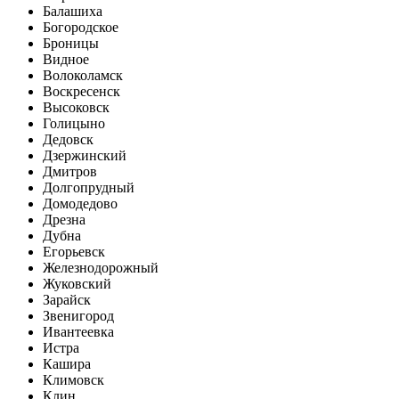
Балашиха
Богородское
Броницы
Видное
Волоколамск
Воскресенск
Высоковск
Голицыно
Дедовск
Дзержинский
Дмитров
Долгопрудный
Домодедово
Дрезна
Дубна
Егорьевск
Железнодорожный
Жуковский
Зарайск
Звенигород
Ивантеевка
Истра
Кашира
Климовск
Клин