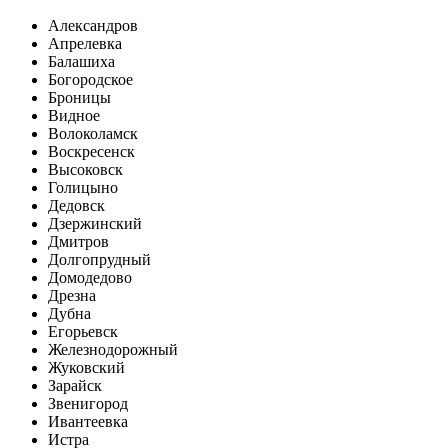
Александров
Апрелевка
Балашиха
Богородское
Броницы
Видное
Волоколамск
Воскресенск
Высоковск
Голицыно
Дедовск
Дзержинский
Дмитров
Долгопрудный
Домодедово
Дрезна
Дубна
Егорьевск
Железнодорожный
Жуковский
Зарайск
Звенигород
Ивантеевка
Истра