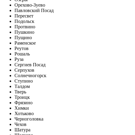
Орехово-Зуево
Павловский Посад
Пересвет
Подольск
Протвино
Пушкино
Пущино
Раменское
Реутов
Рошаль
Руза
Сергиев Посад
Серпухов
Солнечногорск
Ступино
Талдом
Тверь
Троицк
Фрязино
Химки
Хотьково
Черноголовка
Чехов
Шатура