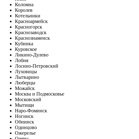
Коломна
Королев
Котельники
Красноармейск
Красногорск
Краснозаводск
Краснознаменск
Кубинка
Куровское
Ликино-Дулево
Лобня
Лосино-Петровский
Луховицы
Лыткарино
Люберцы
Можайск
Москва и Подмосковье
Московский
Мытищи
Наро-Фоминск
Ногинск
Обнинск
Одинцово
Ожерелье
Озеры