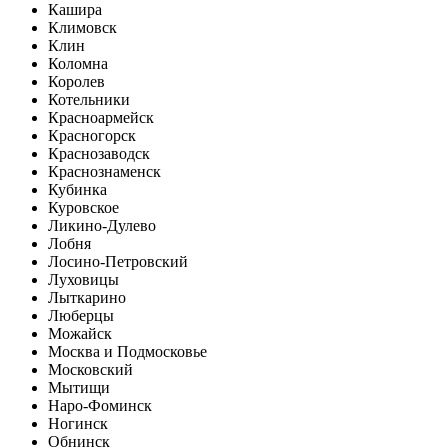
Кашира
Климовск
Клин
Коломна
Королев
Котельники
Красноармейск
Красногорск
Краснозаводск
Краснознаменск
Кубинка
Куровское
Ликино-Дулево
Лобня
Лосино-Петровский
Луховицы
Лыткарино
Люберцы
Можайск
Москва и Подмосковье
Московский
Мытищи
Наро-Фоминск
Ногинск
Обнинск