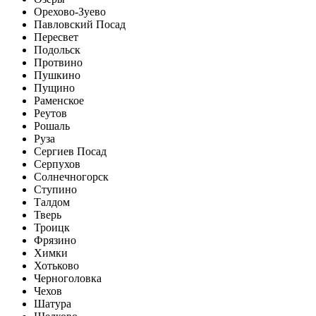
Орехово-Зуево
Павловский Посад
Пересвет
Подольск
Протвино
Пушкино
Пущино
Раменское
Реутов
Рошаль
Руза
Сергиев Посад
Серпухов
Солнечногорск
Ступино
Талдом
Тверь
Троицк
Фрязино
Химки
Хотьково
Черноголовка
Чехов
Шатура