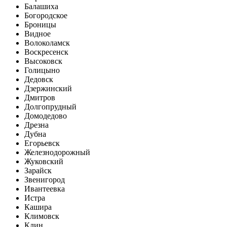
Балашиха
Богородское
Броницы
Видное
Волоколамск
Воскресенск
Высоковск
Голицыно
Дедовск
Дзержинский
Дмитров
Долгопрудный
Домодедово
Дрезна
Дубна
Егорьевск
Железнодорожный
Жуковский
Зарайск
Звенигород
Ивантеевка
Истра
Кашира
Климовск
Клин