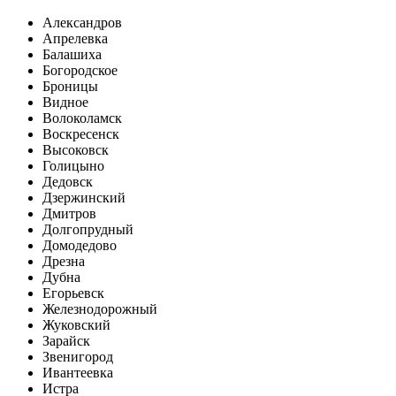
Александров
Апрелевка
Балашиха
Богородское
Броницы
Видное
Волоколамск
Воскресенск
Высоковск
Голицыно
Дедовск
Дзержинский
Дмитров
Долгопрудный
Домодедово
Дрезна
Дубна
Егорьевск
Железнодорожный
Жуковский
Зарайск
Звенигород
Ивантеевка
Истра