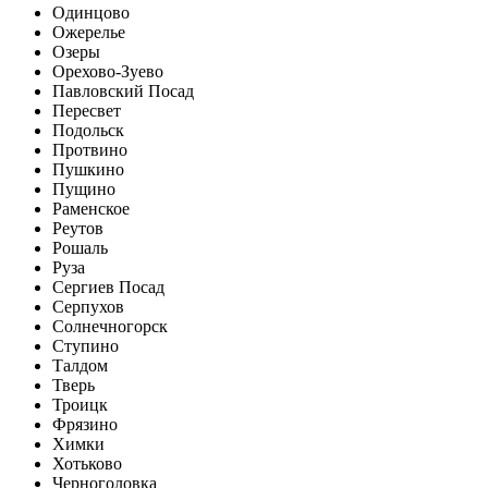
Одинцово
Ожерелье
Озеры
Орехово-Зуево
Павловский Посад
Пересвет
Подольск
Протвино
Пушкино
Пущино
Раменское
Реутов
Рошаль
Руза
Сергиев Посад
Серпухов
Солнечногорск
Ступино
Талдом
Тверь
Троицк
Фрязино
Химки
Хотьково
Черноголовка