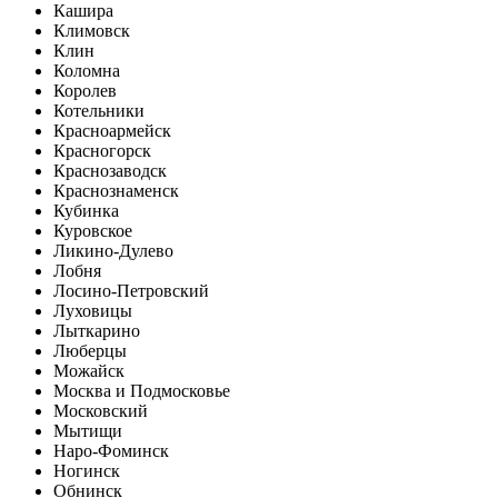
Кашира
Климовск
Клин
Коломна
Королев
Котельники
Красноармейск
Красногорск
Краснозаводск
Краснознаменск
Кубинка
Куровское
Ликино-Дулево
Лобня
Лосино-Петровский
Луховицы
Лыткарино
Люберцы
Можайск
Москва и Подмосковье
Московский
Мытищи
Наро-Фоминск
Ногинск
Обнинск