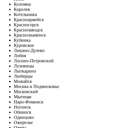
Коломна
Королев
Котельники
Красноармейск
Красногорск
Краснозаводск
Краснознаменск
Кубинка
Куровское
Ликино-Дулево
Лобня
Лосино-Петровский
Луховицы
Лыткарино
Люберцы
Можайск
Москва и Подмосковье
Московский
Мытищи
Наро-Фоминск
Ногинск
Обнинск
Одинцово
Ожерелье
Озеры