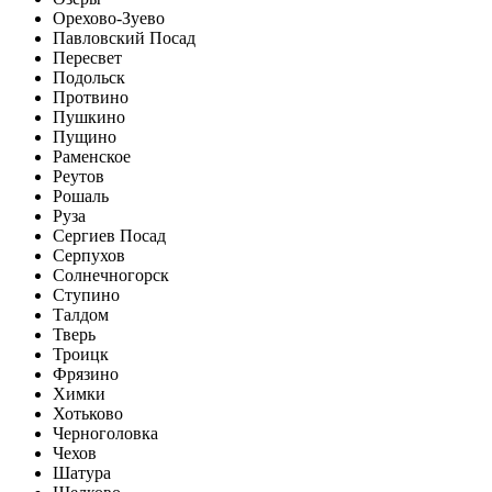
Орехово-Зуево
Павловский Посад
Пересвет
Подольск
Протвино
Пушкино
Пущино
Раменское
Реутов
Рошаль
Руза
Сергиев Посад
Серпухов
Солнечногорск
Ступино
Талдом
Тверь
Троицк
Фрязино
Химки
Хотьково
Черноголовка
Чехов
Шатура