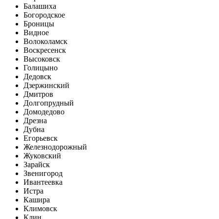
Балашиха
Богородское
Броницы
Видное
Волоколамск
Воскресенск
Высоковск
Голицыно
Дедовск
Дзержинский
Дмитров
Долгопрудный
Домодедово
Дрезна
Дубна
Егорьевск
Железнодорожный
Жуковский
Зарайск
Звенигород
Ивантеевка
Истра
Кашира
Климовск
Клин