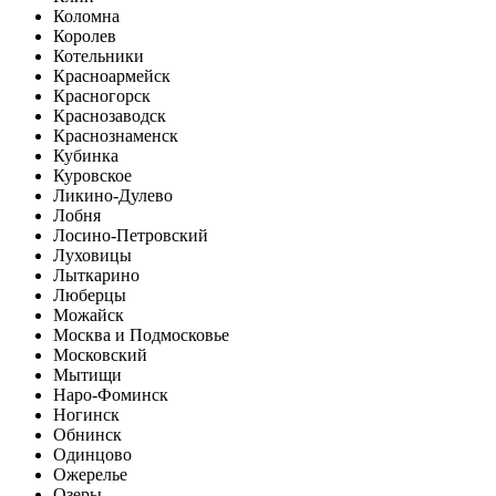
Коломна
Королев
Котельники
Красноармейск
Красногорск
Краснозаводск
Краснознаменск
Кубинка
Куровское
Ликино-Дулево
Лобня
Лосино-Петровский
Луховицы
Лыткарино
Люберцы
Можайск
Москва и Подмосковье
Московский
Мытищи
Наро-Фоминск
Ногинск
Обнинск
Одинцово
Ожерелье
Озеры