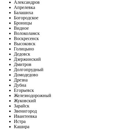
Александров
Апрелевка
Балашиха
Богородское
Броницы
Видное
Волоколамск
Воскресенск
Высоковск
Голицыно
Дедовск
Дзержинский
Дмитров
Долгопрудный
Домодедово
Дрезна
Дубна
Егорьевск
Железнодорожный
Жуковский
Зарайск
Звенигород
Ивантеевка
Истра
Кашира