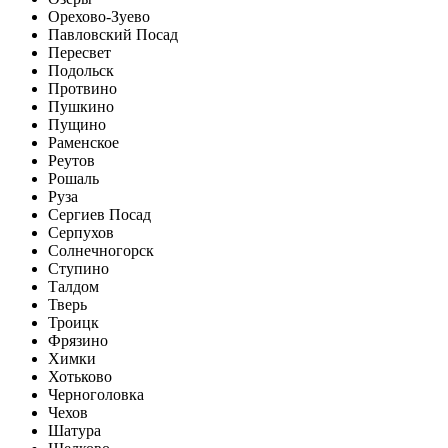
Орехово-Зуево
Павловский Посад
Пересвет
Подольск
Протвино
Пушкино
Пущино
Раменское
Реутов
Рошаль
Руза
Сергиев Посад
Серпухов
Солнечногорск
Ступино
Талдом
Тверь
Троицк
Фрязино
Химки
Хотьково
Черноголовка
Чехов
Шатура