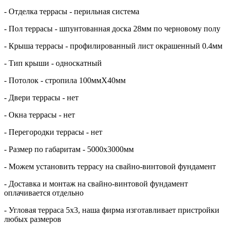
- Отделка
террас
ы - перильная система
- Пол террасы - шпунтованная доска 28мм по черновому полу
- Крыша
террас
ы
- профилированный лист окрашенный 0.4мм
- Тип крыши - односкатный
- Потолок - стропила 100ммХ40мм
- Двери
террас
ы
- нет
- Окна
террас
ы
- нет
- Перегородки
террас
ы
- нет
- Размер по габаритам - 5000х3000мм
- Можем установить
террас
у
на свайно-винтовой фундамент
- Доставка и монтаж на свайно-винтовой фундамент
оплачивается отдельно
- Угловая терраса 5х3, наша фирма изготавливает пристройки
любых размеров