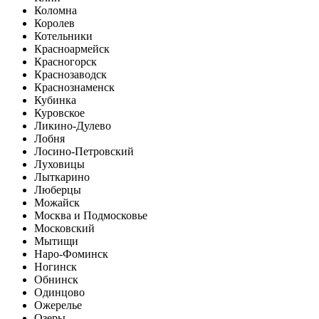
Коломна
Королев
Котельники
Красноармейск
Красногорск
Краснозаводск
Краснознаменск
Кубинка
Куровское
Ликино-Дулево
Лобня
Лосино-Петровский
Луховицы
Лыткарино
Люберцы
Можайск
Москва и Подмосковье
Московский
Мытищи
Наро-Фоминск
Ногинск
Обнинск
Одинцово
Ожерелье
Озеры