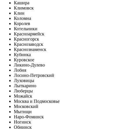
Кашира
Климовск
Клин
Коломна
Королев
Котельники
Красноармейск
Красногорск
Краснозаводск
Краснознаменск
Кубинка
Куровское
Ликино-Дулево
Лобня
Лосино-Петровский
Луховицы
Лыткарино
Люберцы
Можайск
Москва и Подмосковье
Московский
Мытищи
Наро-Фоминск
Ногинск
Обнинск