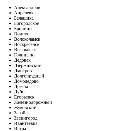
Александров
Апрелевка
Балашиха
Богородское
Броницы
Видное
Волоколамск
Воскресенск
Высоковск
Голицыно
Дедовск
Дзержинский
Дмитров
Долгопрудный
Домодедово
Дрезна
Дубна
Егорьевск
Железнодорожный
Жуковский
Зарайск
Звенигород
Ивантеевка
Истра