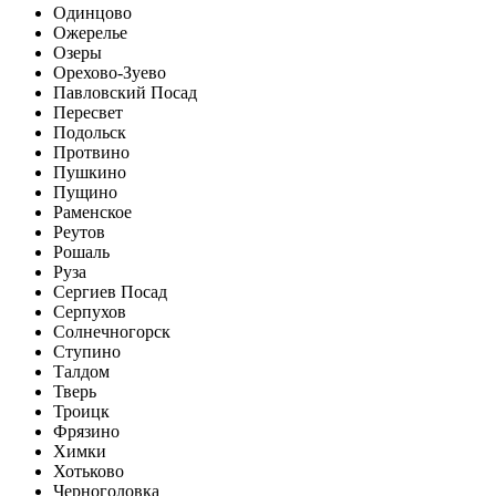
Одинцово
Ожерелье
Озеры
Орехово-Зуево
Павловский Посад
Пересвет
Подольск
Протвино
Пушкино
Пущино
Раменское
Реутов
Рошаль
Руза
Сергиев Посад
Серпухов
Солнечногорск
Ступино
Талдом
Тверь
Троицк
Фрязино
Химки
Хотьково
Черноголовка