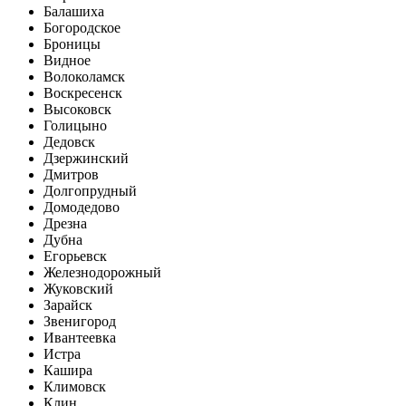
Балашиха
Богородское
Броницы
Видное
Волоколамск
Воскресенск
Высоковск
Голицыно
Дедовск
Дзержинский
Дмитров
Долгопрудный
Домодедово
Дрезна
Дубна
Егорьевск
Железнодорожный
Жуковский
Зарайск
Звенигород
Ивантеевка
Истра
Кашира
Климовск
Клин