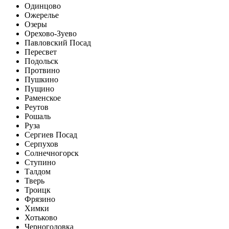
Одинцово
Ожерелье
Озеры
Орехово-Зуево
Павловский Посад
Пересвет
Подольск
Протвино
Пушкино
Пущино
Раменское
Реутов
Рошаль
Руза
Сергиев Посад
Серпухов
Солнечногорск
Ступино
Талдом
Тверь
Троицк
Фрязино
Химки
Хотьково
Черноголовка