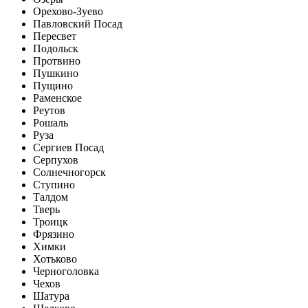
Орехово-Зуево
Павловский Посад
Пересвет
Подольск
Протвино
Пушкино
Пущино
Раменское
Реутов
Рошаль
Руза
Сергиев Посад
Серпухов
Солнечногорск
Ступино
Талдом
Тверь
Троицк
Фрязино
Химки
Хотьково
Черноголовка
Чехов
Шатура