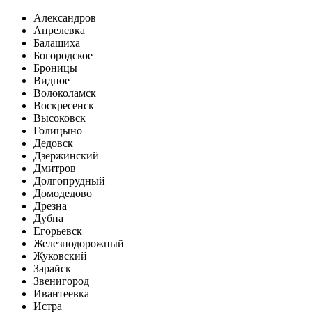
Александров
Апрелевка
Балашиха
Богородское
Броницы
Видное
Волоколамск
Воскресенск
Высоковск
Голицыно
Дедовск
Дзержинский
Дмитров
Долгопрудный
Домодедово
Дрезна
Дубна
Егорьевск
Железнодорожный
Жуковский
Зарайск
Звенигород
Ивантеевка
Истра