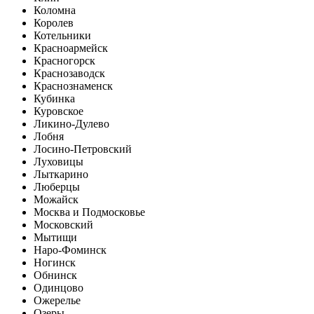
Коломна
Королев
Котельники
Красноармейск
Красногорск
Краснозаводск
Краснознаменск
Кубинка
Куровское
Ликино-Дулево
Лобня
Лосино-Петровский
Луховицы
Лыткарино
Люберцы
Можайск
Москва и Подмосковье
Московский
Мытищи
Наро-Фоминск
Ногинск
Обнинск
Одинцово
Ожерелье
Озеры