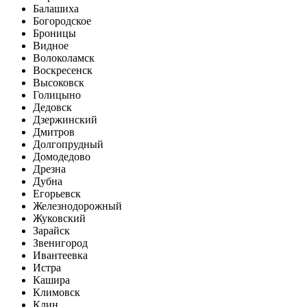
Балашиха
Богородское
Броницы
Видное
Волоколамск
Воскресенск
Высоковск
Голицыно
Дедовск
Дзержинский
Дмитров
Долгопрудный
Домодедово
Дрезна
Дубна
Егорьевск
Железнодорожный
Жуковский
Зарайск
Звенигород
Ивантеевка
Истра
Кашира
Климовск
Клин