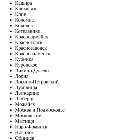
Кашира
Климовск
Клин
Коломна
Королев
Котельники
Красноармейск
Красногорск
Краснозаводск
Краснознаменск
Кубинка
Куровское
Ликино-Дулево
Лобня
Лосино-Петровский
Луховицы
Лыткарино
Люберцы
Можайск
Москва и Подмосковье
Московский
Мытищи
Наро-Фоминск
Ногинск
Обнинск