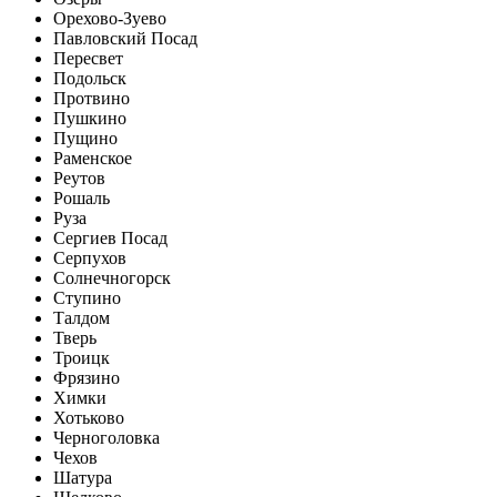
Орехово-Зуево
Павловский Посад
Пересвет
Подольск
Протвино
Пушкино
Пущино
Раменское
Реутов
Рошаль
Руза
Сергиев Посад
Серпухов
Солнечногорск
Ступино
Талдом
Тверь
Троицк
Фрязино
Химки
Хотьково
Черноголовка
Чехов
Шатура