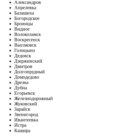
Александров
Апрелевка
Балашиха
Богородское
Броницы
Видное
Волоколамск
Воскресенск
Высоковск
Голицыно
Дедовск
Дзержинский
Дмитров
Долгопрудный
Домодедово
Дрезна
Дубна
Егорьевск
Железнодорожный
Жуковский
Зарайск
Звенигород
Ивантеевка
Истра
Кашира