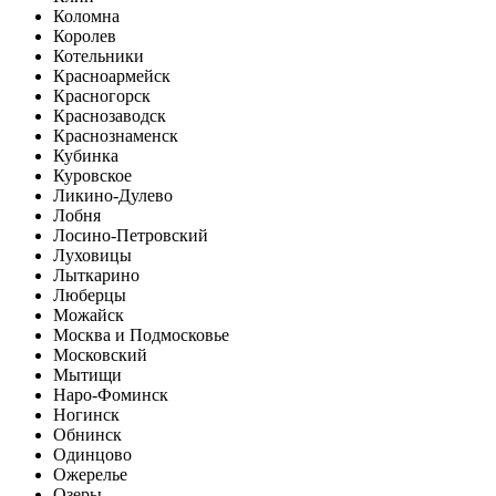
Коломна
Королев
Котельники
Красноармейск
Красногорск
Краснозаводск
Краснознаменск
Кубинка
Куровское
Ликино-Дулево
Лобня
Лосино-Петровский
Луховицы
Лыткарино
Люберцы
Можайск
Москва и Подмосковье
Московский
Мытищи
Наро-Фоминск
Ногинск
Обнинск
Одинцово
Ожерелье
Озеры