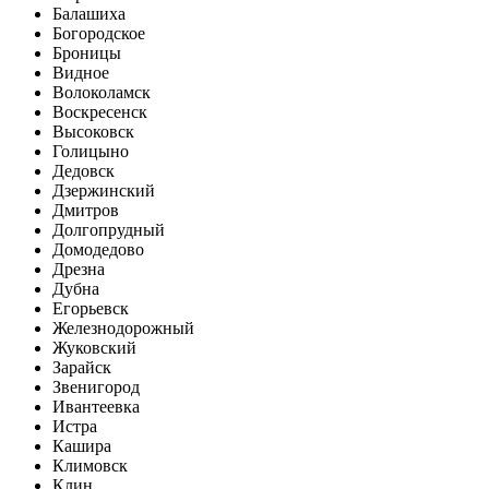
Балашиха
Богородское
Броницы
Видное
Волоколамск
Воскресенск
Высоковск
Голицыно
Дедовск
Дзержинский
Дмитров
Долгопрудный
Домодедово
Дрезна
Дубна
Егорьевск
Железнодорожный
Жуковский
Зарайск
Звенигород
Ивантеевка
Истра
Кашира
Климовск
Клин